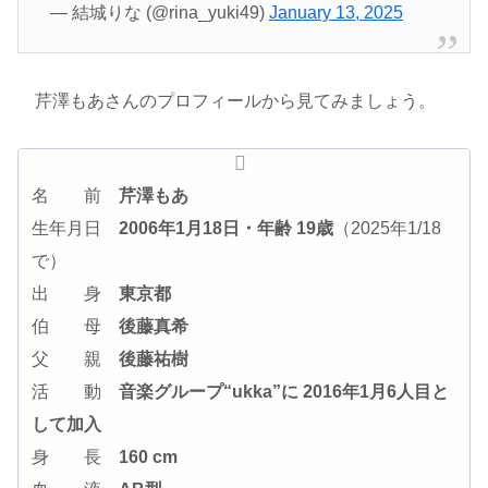
— 結城りな (@rina_yuki49)
January 13, 2025
芹澤もあさんのプロフィールから見てみましょう。
名 前
芹澤もあ
生年月日
2006年1月18日・年齢 19歳
（2025年1/18
で）
出 身
東京都
伯 母
後藤真希
父 親
後藤祐樹
活 動
音楽グループ“ukka”に 2016年1月6人目と
して加入
身 長
160 cm