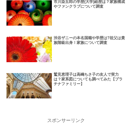
市川染五郎の学歴(大学)経歴は？家族構成
やファンクラブについて調査
渋谷ザニーの本名国籍や学歴は?祖父は貴
族階級出身！家族について調査
鷲見恵理子は高嶋ちさ子の友人で実力
は？家系図についても調べてみた【プラ
チナファミリー】
スポンサーリンク