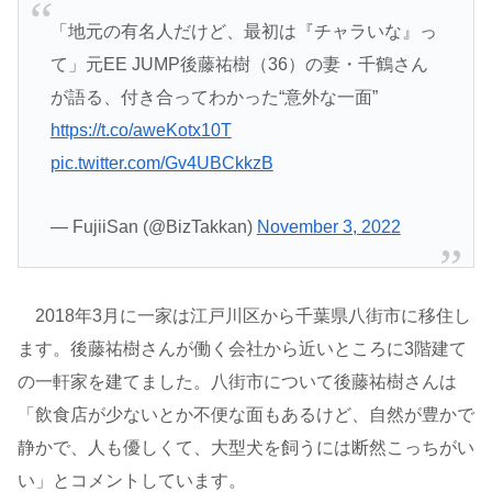
「地元の有名人だけど、最初は『チャラいな』っ
て」元EE JUMP後藤祐樹（36）の妻・千鶴さん
が語る、付き合ってわかった“意外な一面”
https://t.co/aweKotx10T
pic.twitter.com/Gv4UBCkkzB
— FujiiSan (@BizTakkan)
November 3, 2022
2018年3月に一家は江戸川区から千葉県八街市に移住し
ます。後藤祐樹さんが働く会社から近いところに3階建て
の一軒家を建てました。八街市について後藤祐樹さんは
「飲食店が少ないとか不便な面もあるけど、自然が豊かで
静かで、人も優しくて、大型犬を飼うには断然こっちがい
い」とコメントしています。