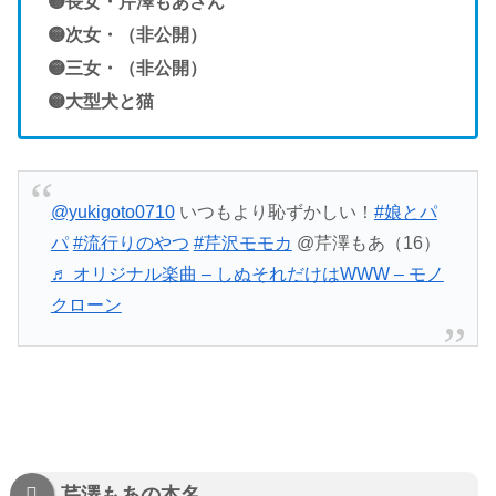
🟡長女・芹澤もあさん
🟡次女・（非公開）
🟡三女
・（非公開）
🟡大型犬と猫
@yukigoto0710
いつもより恥ずかしい！
#娘とパ
パ
#流行りのやつ
#芹沢モモカ
@芹澤もあ（16）
♬ オリジナル楽曲 – しぬそれだけはWWW – モノ
クローン
芹澤もあの本名