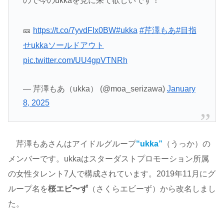
ので今のukkaを見に来て欲しいです！
🎫
https://t.co/7yvdFIx0BW
#ukka
#芹澤もあ
#目指
せukkaソールドアウト
pic.twitter.com/UU4gpVTNRh
— 芹澤もあ（ukka） (@moa_serizawa)
January
8, 2025
芹澤もあさんはアイドルグループ
“ukka
”
（うっか）の
メンバーです。ukkaはスターダストプロモーション所属
の女性タレント7人で構成されています。2019年11月にグ
ループ名を
桜エビ〜ず
（さくらエビーず）から改名しまし
た。