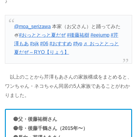
♪
@moa_serizawa
本家（お父さん）と踊ってみた
🍧
#おっととっと夏だぜ
#後藤祐樹
#eejump
#芹
澤もあ
#sjk
#06
#おすすめ
#fyp
♬ おっととっと
夏だぜ – RYO【りょう】
以上のことから芹澤もあさんの家族構成をまとめると、
ワンちゃん・ネコちゃん同居の5人家族であることがわか
りました。
🟡父・後藤祐樹さん
🟡母・後藤千鶴さん（2015年〜）