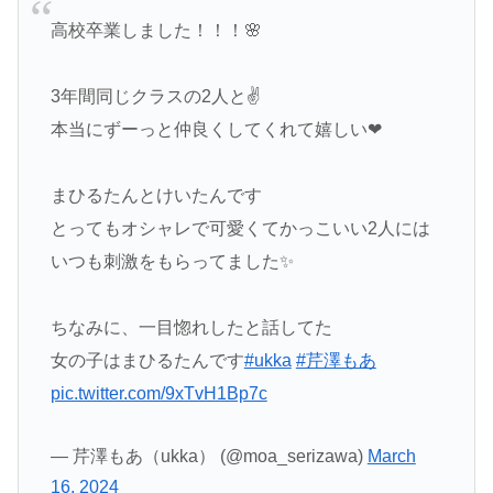
高校卒業しました！！！🌸
3年間同じクラスの2人と✌️
本当にずーっと仲良くしてくれて嬉しい︎︎︎︎❤︎
まひるたんとけいたんです
とってもオシャレで可愛くてかっこいい2人には
いつも刺激をもらってました✨
ちなみに、一目惚れしたと話してた
女の子はまひるたんです︎︎︎︎
#ukka
#芹澤もあ
pic.twitter.com/9xTvH1Bp7c
— 芹澤もあ（ukka） (@moa_serizawa)
March
16, 2024