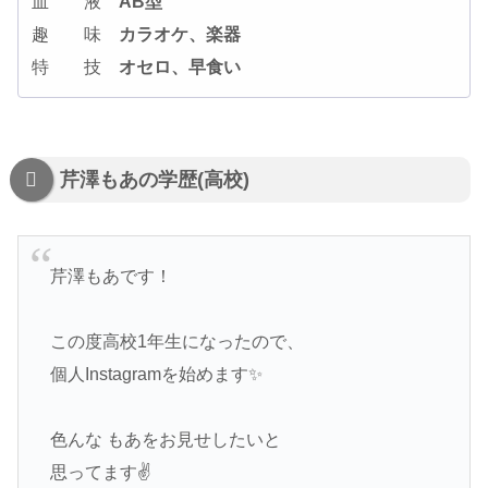
血 液
AB型
趣 味
カラオケ、楽器
特 技
オセロ、早食い
芹澤もあの学歴(高校)
芹澤もあです！
この度高校1年生になったので、
個人Instagramを始めます✨
色んな もあをお見せしたいと
思ってます✌️