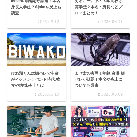
k4senの嫁(妻)が話題！本名
えるにーにょの大学高校は
身長大学は？Ajakaや炎上も
高学歴？本名・身長などプ
調査
ロフまとめ！
2026.06.12
2026.06.11
びわ湖くんは顔バレで中身
まぜ太の実写で年齢,身長,顔
がイケメン！バンド時代,彼
バレが話題！本名や炎上に
女や結婚,炎上とは
ついても調査
2026.06.10
2026.06.09