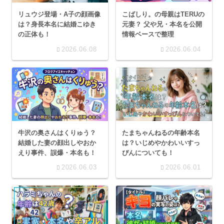
こばしり。の母親はTERUの
リュウジ登場・A子の顔画像
元妻？ 父や兄・本名を公開
は？身長本名に結婚こゆき
情報ベースで整理
の正体も！
2026.06.08
2026.06.04
牛沢の奥さんはくりゅう？
たまちゃんねるの年齢本名
結婚した妻の顔出しやおか
は？いじめやかわいいすっ
えり事件、誤爆・本名も！
ぴんについても！
2026.06.03
2026.06.01