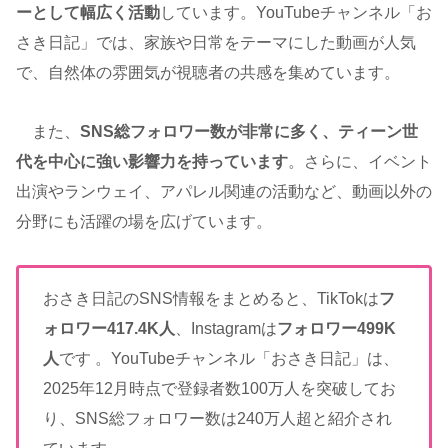
ーとして幅広く活動
しています。YouTubeチャンネル「お
さき日記」では、家族や日常をテーマにした動画が人気
で、自然体の雰囲気が視聴者の共感を集めています。
また、
SNS総フォロワー数が非常に多く、ティーン世
代を中心に強い影響力を持っています
。さらに、イベント
出演やランウェイ、アパレル関連の活動など、動画以外の
分野にも活躍の場を広げています。
おさき日記のSNS情報をまとめると、TikTokは
フ
ォロワー417.4K人
、Instagramは
フォロワー499K
人
です 。YouTubeチャンネル「おさき日記」は、
2025年12月時点で登録者数100万人を突破してお
り、SNS総フォロワー数は240万人超と紹介され