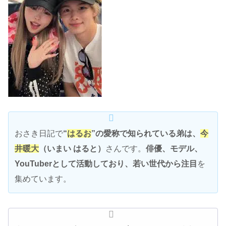
おさき日記で
“
はるお
”の愛称で知られている弟は、
今
井暖大
（いまい はると）
さんです。
俳優、モデル、
YouTuberとして活動しており、若い世代から注目
を
集めています。