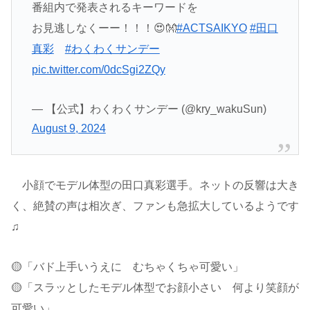
番組内で発表されるキーワードを
お見逃しなくーー！！！😍👐
#ACTSAIKYO
#田口
真彩
#わくわくサンデー
pic.twitter.com/0dcSgi2ZQy
— 【公式】わくわくサンデー (@kry_wakuSun)
August 9, 2024
小顔でモデル体型の田口真彩選手。ネットの反響は大き
く、絶賛の声は相次ぎ、ファンも急拡大しているようです
♫
🟡「バド上手いうえに むちゃくちゃ可愛い」
🟡「スラッとしたモデル体型でお顔小さい 何より笑顔が
可愛い」