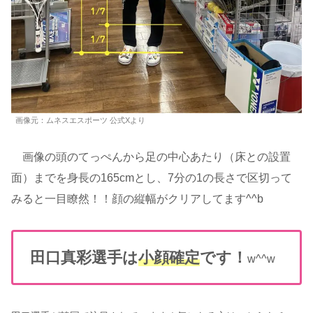
画像元：ムネスエスポーツ 公式Xより
画像の頭のてっぺんから足の中心あたり（床との設置
面）までを身長の165cmとし、7分の1の長さで区切って
みると一目瞭然！！顔の縦幅がクリアしてます^^b
田口真彩選手は
小顔確定
です！
w^^w