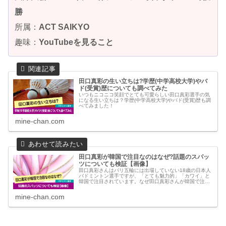
勝
所属：
ACT SAIKYO
趣味：
YouTubeを見ること
田口真彩の生い立ちは?学歴(中学高校大学)やバ
ド(受賞)歴についても調べてみた
いつもニコニコ笑顔でとても可愛らしい田口真彩選手の気
になる生い立ちは？学歴(中学高校大学)やバド(受賞)歴も調
べてみました！
mine-chan.com
田口真彩が韓国で注目なのはなぜ?話題のスパッ
ツについても検証【画像】
田口真彩さんはパリ五輪には出場していない18歳の日本人
バドミントン選手ですが、「とても魅力的」「カワイ」と
韓国で注目されています。なぜ田口真彩さんが韓国で注目
されているのか調べてみました。さらに話題になってい
る“スパッツ”についても画像検証していきたいと思いま
mine-chan.com
す。