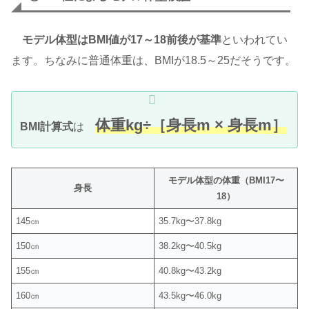
モデル体型はBMI値が17～18前後が基準
といわれてい
ます。ちなみに普通体重は、BMIが18.5～25だそうです。
体重kg÷［身長m × 身長m］
BMI計算式
は
モデル体型の体重（BMI17〜
身長
18）
145㎝
35.7kg〜37.8kg
150㎝
38.2kg〜40.5kg
155㎝
40.8kg〜43.2kg
160㎝
43.5kg〜46.0kg