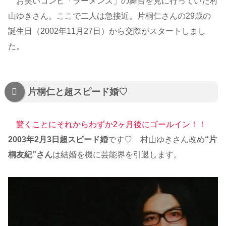
お笑いコンビ「ラーメンズ」の舞台を見に行っていた村
山ゆきさん。ここで二人は急接近。片桐仁さんの29歳の
誕生日（2002年11月27日）から交際がスタートしまし
た。
片桐仁と超スピード婚♡
驚くことにそれからわずか2ヶ月後にゴールイン！！
2003年2月3日超スピード婚
です♡ 村山ゆきさん改め
“片
桐友紀”さん
は結婚を機に芸能界を引退します。