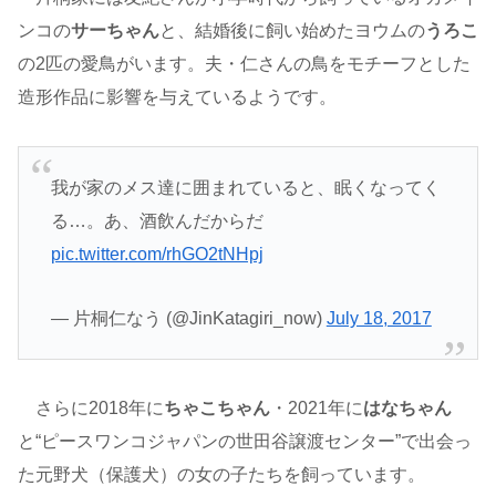
ンコの
サーちゃん
と、結婚後に飼い始めたヨウムの
うろこ
の2匹の愛鳥がいます。夫・仁さんの鳥をモチーフとした
造形作品に影響を与えているようです。
我が家のメス達に囲まれていると、眠くなってく
る…。あ、酒飲んだからだ
pic.twitter.com/rhGO2tNHpj
— 片桐仁なう (@JinKatagiri_now)
July 18, 2017
さらに2018年に
ちゃこちゃん
・2021年に
はなちゃん
と“ピースワンコジャパンの世田谷譲渡センター”で出会っ
た元野犬（保護犬）の女の子たちを飼っています。