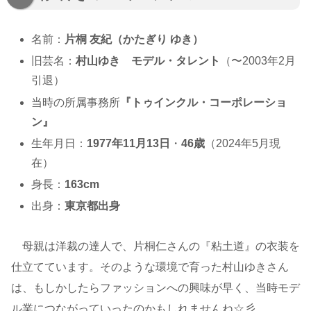
名前：
片桐
友紀
（かたぎり ゆき）
旧芸名：
村山ゆき モデル・タレント
（〜2003年2月
引退）
当時の所属事務所
『トゥインクル・コーポレーショ
ン』
生年月日：
1977年11月13日
・
46歳
（2024年5月現
在）
身長：
163cm
出身：
東京都出身
母親は洋裁の達人で、片桐仁さんの『粘土道』の衣装を
仕立てています。そのような環境で育った村山ゆきさん
は、もしかしたらファッションへの興味が早く、当時モデ
ル業につながっていったのかもしれませんね☆彡