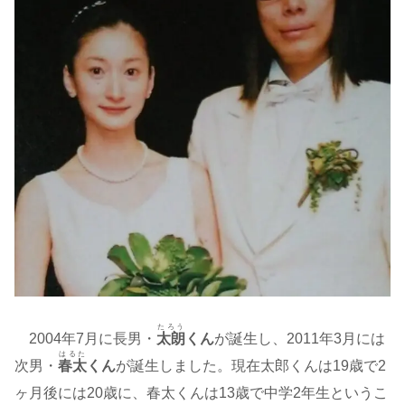
たろう
2004年7月に長男・
太朗
くん
が誕生し、2011年3月には
はるた
次男・
春太
くん
が誕生しました。現在太郎くんは19歳で2
ヶ月後には20歳に、春太くんは13歳で中学2年生というこ