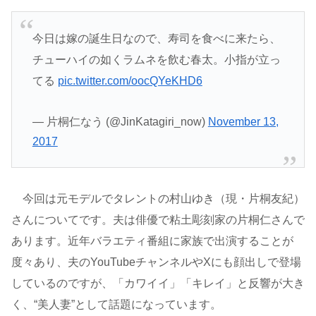
今日は嫁の誕生日なので、寿司を食べに来たら、
チューハイの如くラムネを飲む春太。小指が立っ
てる
pic.twitter.com/oocQYeKHD6
— 片桐仁なう (@JinKatagiri_now)
November 13,
2017
今回は元モデルでタレントの村山ゆき（現・片桐友紀）
さんについてです。夫は俳優で粘土彫刻家の片桐仁さんで
あります。近年バラエティ番組に家族で出演することが
度々あり、夫のYouTubeチャンネルやXにも顔出しで登場
しているのですが、「カワイイ」「キレイ」と反響が大き
く、“美人妻”として話題になっています。