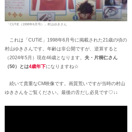
「CUTiE（1998年6月号）」村山ゆきさん
これは「CUTiE」1998年6月号に掲載された21歳の頃の
村山ゆきさんです。年齢は非公開ですが、逆算すると
（2024年5月）現在46歳となります。
夫・片桐仁さん
（50）とは
4歳年下
になりますね☆
続いて貴重なCM映像です。画質荒いですが当時の村山
ゆきさんをご覧ください。最後の舌だし必見です♡↓↓