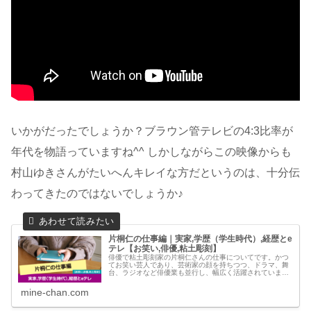
いかがだったでしょうか？ブラウン管テレビの4:3比率が
年代を物語っていますね^^ しかしながらこの映像からも
村山ゆきさんがたいへんキレイな方だというのは、十分伝
わってきたのではないでしょうか♪
片桐仁の仕事編｜実家,学歴（学生時代）,経歴とe
テレ【お笑い,俳優,粘土彫刻】
俳優で粘土彫刻家の片桐仁さんの仕事についてです。かつ
てお笑い芸人であり、芸術家の顔を持ちつつ、ドラマ、舞
台、ラジオなど俳優業も並行し、幅広く活躍されています
が、どのような経緯で今の仕事があるのか。実家（生い立
ち）や学歴（学生時代）、そして経歴（お笑い,俳優,粘土
mine-chan.com
彫刻）や“eテレ”の関係について調べてみました。