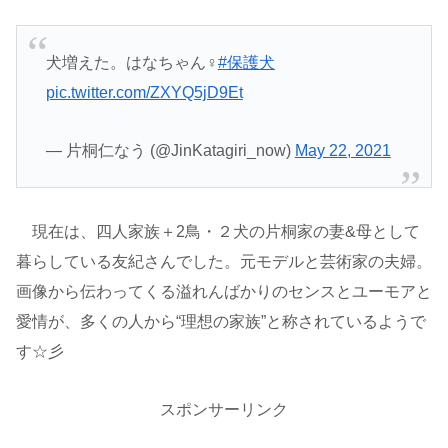
犬増えた。はなちゃん♀
#保護犬
pic.twitter.com/ZXYQ5jD9Et
— 片桐仁なう (@JinKatagiri_now)
May 22, 2021
現在は、四人家族＋2鳥・２犬の片桐家の妻&母として
暮らしている友紀さんでした。元モデルと芸術家の夫婦。
画像から伝わってくる溢れんばかりのセンスとユーモアと
愛情が、多くの人から“理想の家族”と称されているようで
す☆彡
スポンサーリンク