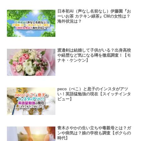
日本初AI（声なし名前なし）伊藤園『お
ーいお茶 カテキン緑茶』CMの女性は？
海外状況は？
渡邉剣は結婚して子供がいる？出身高校
や経歴など気になる噂を徹底調査！【モ
ナキ・ケンケン】
peco（ぺこ）と息子のインスタがアツ
い！英語猛勉強の現在【スイッチインタ
ビュー】
青木さやかの生い立ちや毒親母とは？ガ
ンや病気は？娘の学校も調査【ボクらの
時代】