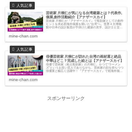
芸術家 片桐仁が気になる台湾建築とは？代表作,
個展,創作活動紹介【アナザースカイ】
芸術家 片桐仁が『アナザースカイ』で彫刻家としての創作
ヒントを求め初海外個展を開いた“台湾”へ。世界４大博物
館や日本の設計集団が手掛けた建築の見学、設計士と交わ
した言葉などどのような刺激を受けたのかまとめました。
これまでの代表作や個展、創作活動も振り返り紹介したい
mine-chan.com
と思います。
俳優芸術家 片桐仁が訪れた台湾の画材屋と絶品
中華はどこ？完成した絵とは【アナザースカイ】
俳優で芸術家（粘土彫刻家）の片桐仁。かつて“ラーメン
ズ”というお笑い芸人でありながら、芸術家の顔を持ちつつ
俳優業と幅広く活躍中！『アナザースカイ』で初海外個展
を開いた“台湾”を巡り大量購入した画材屋や絶品中華を紹
介。台湾の旅でたくさんの刺激を受けて完成した絵とは？
mine-chan.com
スポンサーリンク