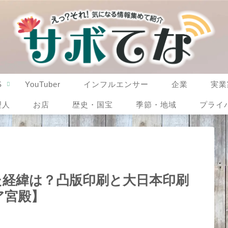
S
YouTuber
インフルエンサー
企業
実業
理人
お店
歴史・国宝
季節・地域
プライ
た経緯は？凸版印刷と大日本印刷
ア宮殿】