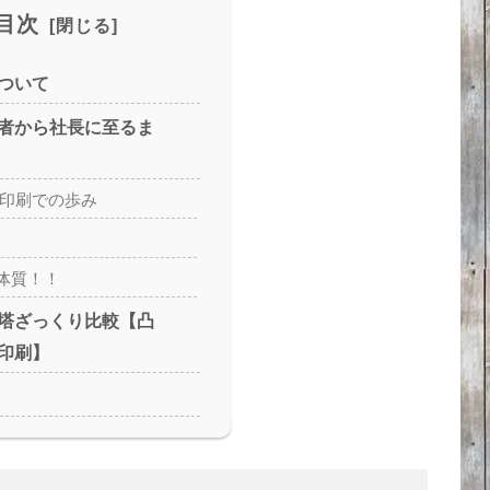
目次
ついて
者から社長に至るま
版印刷での歩み
体質！！
塔ざっくり比較【凸
印刷】