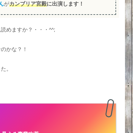
ん
が
カンブリア宮殿
に出演します！
めますか？・・・^^;
なのかな？！
した。