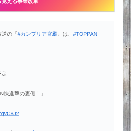
ら見える事業改革
放送の『
#カンブリア宮殿
』は、
#TOPPAN
予定
AN快進撃の裏側！」
k7qvC8J2