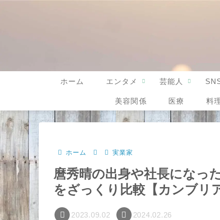
ホーム
エンタメ
芸能人
SN
美容関係
医療
料
ホーム
実業家
麿秀晴の出身や社長になっ
をざっくり比較【カンブリ
2023.09.02
2024.02.26