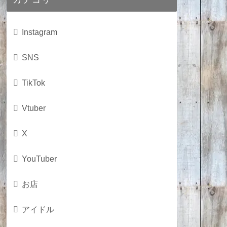
Instagram
SNS
TikTok
Vtuber
X
YouTuber
お店
アイドル