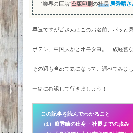
“業界の巨塔”
凸版印刷
の
社長
麿秀晴
さ
早速ですが皆さんはこのお名前、パッと見読
ボテン、中国人かとオモタヨ。一族経営
その辺も含めて気になって、調べてみま
一緒に確認して行きましょう！
この記事を読んでわかること
（1）麿秀晴の出身・社長までの歩み