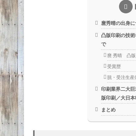
麿秀晴の出身に
凸版印刷の技術
で
麿 秀晴 凸
受賞歴
脱・受注生産
印刷業界二大巨
版印刷／大日本
まとめ