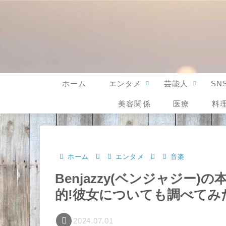
ホーム
エンタメ
芸能人
SN
美容関係
医療
料
ホーム
エンタメ
音楽
Benjazzy(ベンジャジー
的!彼女についても調べてみ
2024.07.01