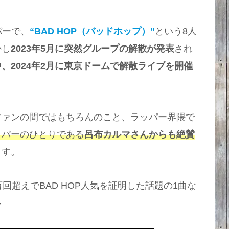
パーで、
“BAD HOP（バッドホップ）”
という8人
かし
2023年5月に突然グループの解散が発表
され
、2024年2月に東京ドームで解散ライブを開催
ァンの間ではもちろんのこと、ラッパー界隈で
ッパーのひとりである
呂布カルマさんからも絶賛
ます。
万回超えでBAD HOP人気を証明した話題の1曲な
⇩