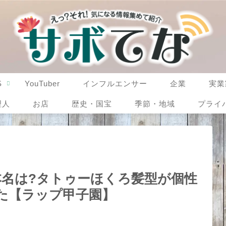
S
YouTuber
インフルエンサー
企業
実業
理人
お店
歴史・国宝
季節・地域
プライ
)の本名は?タトゥーほくろ髪型が個性
た【ラップ甲子園】