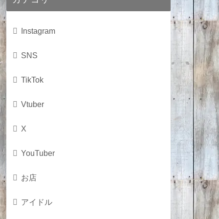
Instagram
SNS
TikTok
Vtuber
X
YouTuber
お店
アイドル