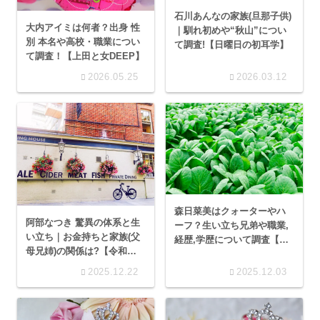
石川あんなの家族(旦那子供)
大内アイミは何者？出身 性
｜馴れ初めや“秋山”につい
別 本名や高校・職業につい
て調査!【日曜日の初耳学】
て調査！【上田と女DEEP】
2026.05.25
2026.03.12
森日菜美はクォーターやハ
阿部なつき 驚異の体系と生
ーフ？生い立ち兄弟や職業,
い立ち｜お金持ちと家族(父
経歴,学歴について調査【酒
母兄姉)の関係は?【令和の
ツマ】
峰不二子】
2025.12.22
2025.12.03