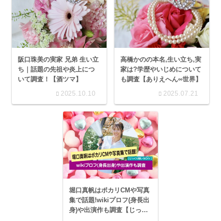
阪口珠美の実家 兄弟 生い立
高橋かのの本名,生い立ち,実
ち｜話題の先祖や炎上につ
家は?学歴やいじめについて
いて調査！【酒ツマ】
も調査【ありえへん∞世界】
2025.10.10
2025.07.21
堀口真帆はポカリCMや写真
集で話題!wikiプロフ(身長出
身)や出演作も調査【じっく
り聞いタロウ 】